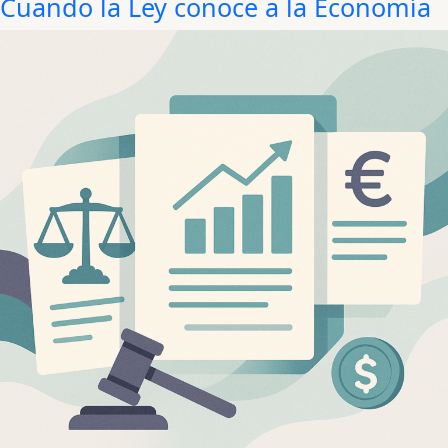
Cuando la Ley conoce a la Economía
gusta
el
fútbol
y
somos
irracionales