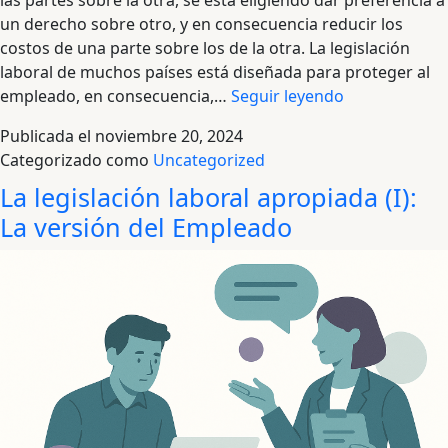
un derecho sobre otro, y en consecuencia reducir los
costos de una parte sobre los de la otra. La legislación
laboral de muchos países está diseñada para proteger al
La
empleado, en consecuencia,…
Seguir leyendo
legislación
Publicada el
noviembre 20, 2024
laboral
Categorizado como
Uncategorized
apropiada
La legislación laboral apropiada (I):
(II)
–
La versión del Empleado
La
versión
del
Empleador