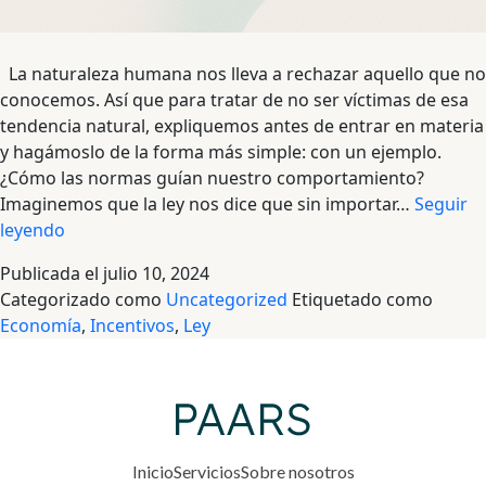
La naturaleza humana nos lleva a rechazar aquello que no
conocemos. Así que para tratar de no ser víctimas de esa
tendencia natural, expliquemos antes de entrar en materia
y hagámoslo de la forma más simple: con un ejemplo.
¿Cómo las normas guían nuestro comportamiento?
Imaginemos que la ley nos dice que sin importar…
Seguir
Cuando
leyendo
la
Publicada el
julio 10, 2024
Ley
Categorizado como
Uncategorized
Etiquetado como
conoce
Economía
,
Incentivos
,
Ley
a
la
Economía
Inicio
Servicios
Sobre nosotros