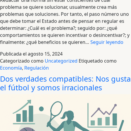
problema se quiere solucionar, usualmente crea más
problemas que soluciones. Por tanto, el paso número uno
que debe tomar el Estado antes de pensar en regular es
determinar: ¿Cuál es el problema?; seguido por: ¿qué
comportamientos se quieren incentivar o desincentivar?; y
El
finalmente: ¿qué beneficios se quieren…
Seguir leyendo
Pr
Publicada el
agosto 15, 2024
de
Categorizado como
Uncategorized
Etiquetado como
no
Economía
,
Regulación
ide
Dos verdades compatibles: Nos gusta
el
Pr
el fútbol y somos irracionales