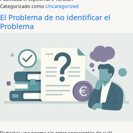
derecho
Categorizado como
Uncategorized
de
El Problema de no identificar el
propiedad
como
Problema
incentivo
económico
Redactar una norma sin estar conscientes de cuál